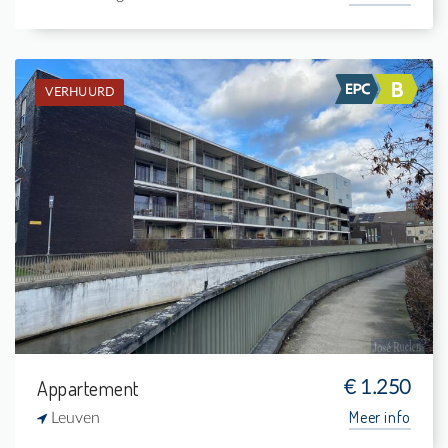
VERHUURD
Verhuurd: Gelijkvloers app.
2
14 m²
1
105 m²
Appartement
€ 1.250
Meer info
Leuven