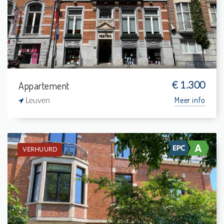
3
4 m²
1
127 m²
Appartement
€ 1.300
Meer info
Leuven
VERHUURD
Verhuurd: Studentenkamer
-
-