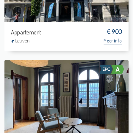
Appartement
€ 900
Meer info
Leuven
Te Huur: Studio
-
-
1
37 m²