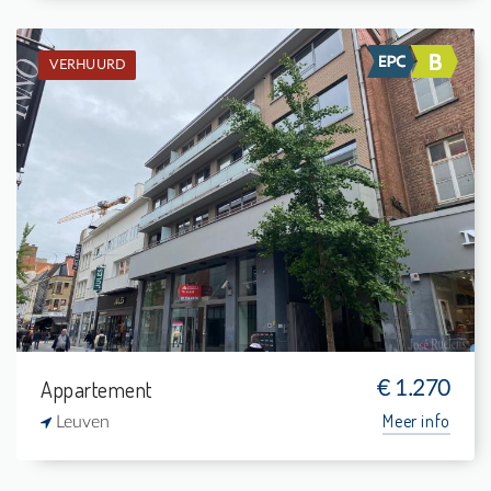
VERHUURD
Verhuurd: Appartement
2
20 m²
1
120 m²
Appartement
€ 1.270
Meer info
Leuven