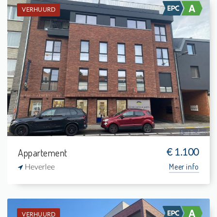
VERHUURD
Verhuurd: Appartement
1
5 m²
1
75 m²
Appartement
€ 1.100
Meer info
Heverlee
VERHUURD