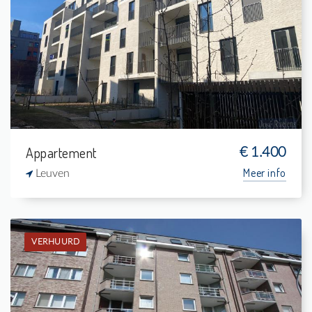
Verhuurd: Penthouse
2
8 m²
1
84 m²
Appartement
€ 1.400
Meer info
Leuven
VERHUURD
Verhuurd: Appartement