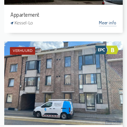
Appartement
Meer info
Kessel-Lo
VERHUURD
Verhuurd: Duplex
2
-
1
70 m²