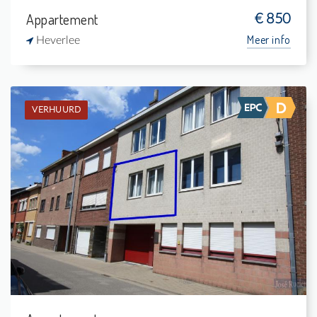
Appartement
€ 850
Meer info
Heverlee
VERHUURD
Verhuurd: Appartement
1
-
1
50 m²