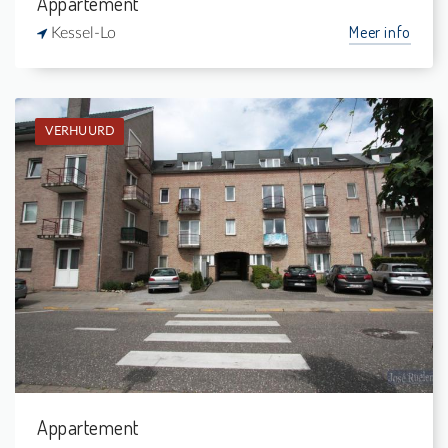
Appartement
Meer info
Kessel-Lo
VERHUURD
Verhuurd: Gelijkvloers app.
1
-
1
46 m²
Appartement