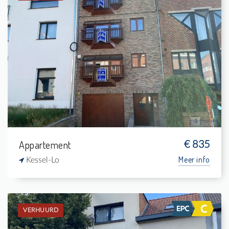
Verhuurd: Appartement
1
-
1
63 m²
Appartement
€ 835
Meer info
Kessel-Lo
VERHUURD