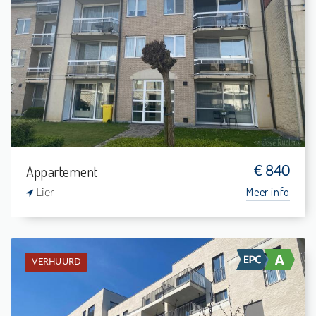
Verhuurd: Appartement
2
3 m²
1
88 m²
Appartement
€ 840
Meer info
Lier
VERHUURD