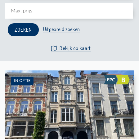
Uitgebreid zoeken
Bekijk op kaart
IN OPTIE
Te Huur: Flat
-
-
1
32 m²