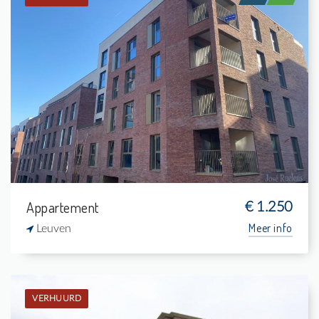
Verhuurd: Appartement
1
5 m²
1
76 m²
Appartement
€ 1.250
Meer info
Leuven
VERHUURD