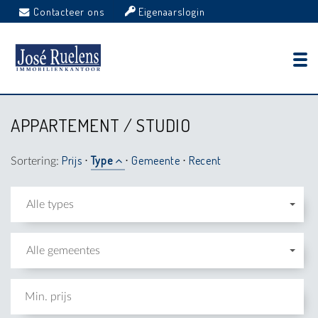
Contacteer ons
Eigenaarslogin
APPARTEMENT / STUDIO
Prijs
Type
Gemeente
Recent
Sortering:
⋅
⋅
⋅
Alle types
Alle gemeentes