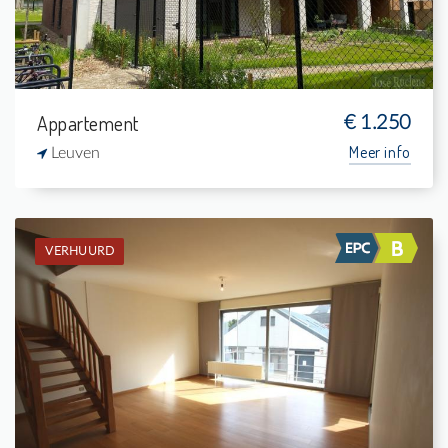
Appartement
€ 1.250
Meer info
Leuven
VERHUURD
Verhuurd: Appartement
3
5 m²
1
136 m²