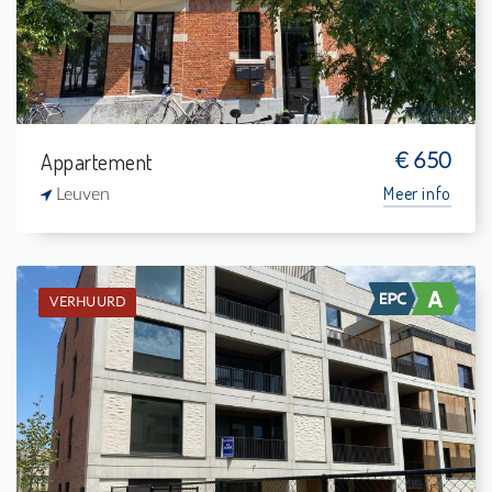
1
15 m²
Appartement
€ 650
Meer info
Leuven
VERHUURD
Verhuurd: Appartement
1
7 m²
1
74 m²