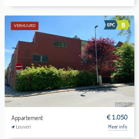
VERHUURD
Verhuurd: Gelijkvloers app.
2
-
1
95 m²
Appartement
€ 1.050
Meer info
Leuven