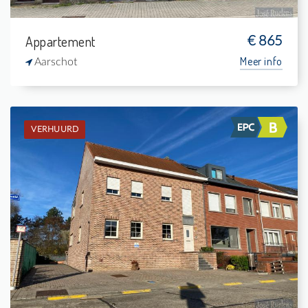
Appartement
€ 865
Meer info
Aarschot
VERHUURD
Verhuurd: Duplex
4
14 m²
-
139 m²