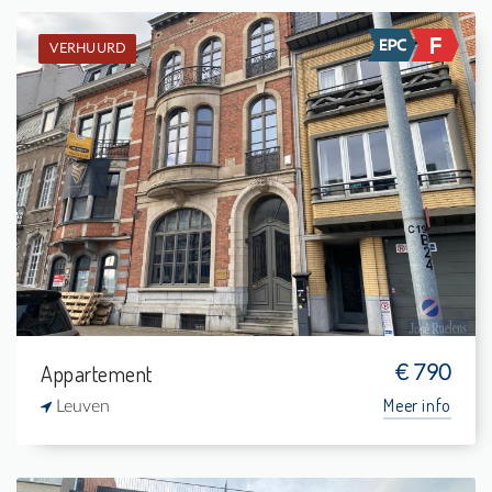
VERHUURD
Verhuurd: Studio
-
-
1
32 m²
Appartement
€ 790
Meer info
Leuven