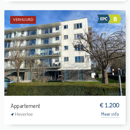
VERHUURD
Verhuurd: Appartement
2
-
1
94 m²
Appartement
€ 1.200
Meer info
Heverlee