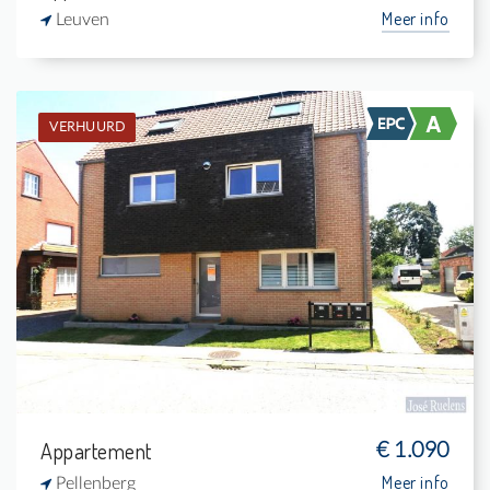
Meer info
Leuven
VERHUURD
Verhuurd: Appartement
2
-
1
-
Appartement
€ 1.090
Meer info
Pellenberg