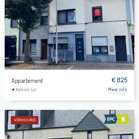
Verhuurd: Gelijkvloers app.
-
-
-
-
Appartement
€ 825
Meer info
Kessel-Lo
VERHUURD