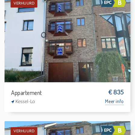
VERHUURD
Verhuurd: Appartement
1
-
1
63 m²
Appartement
€ 835
Meer info
Kessel-Lo
VERHUURD