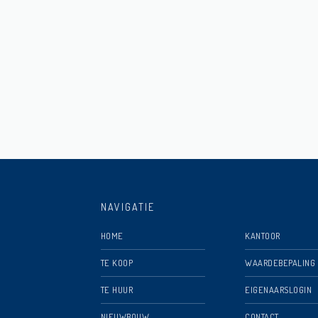
NAVIGATIE
HOME
KANTOOR
TE KOOP
WAARDEBEPALING
TE HUUR
EIGENAARSLOGIN
NIEUWBOUW
CONTACT