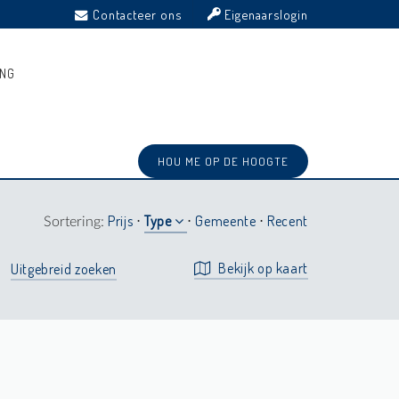
Contacteer ons
Eigenaarslogin
ING
HOU ME OP DE HOOGTE
Prijs
Type
Gemeente
Recent
Sortering:
⋅
⋅
⋅
Bekijk op kaart
Uitgebreid zoeken