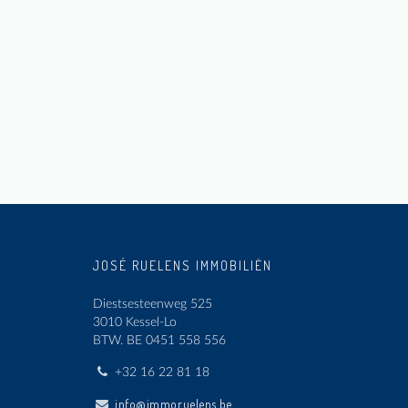
JOSÉ RUELENS IMMOBILIËN
Diestsesteenweg 525
3010 Kessel-Lo
BTW.
BE 0451 558 556
+32 16 22 81 18
info@immoruelens.be