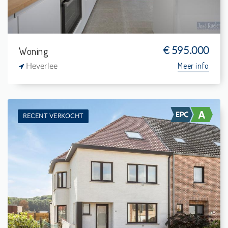
Woning
€ 595.000
Meer info
Heverlee
RECENT VERKOCHT
Te koop: Woning
4
575 m²
1
185 m²