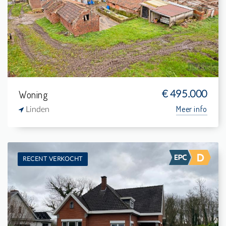
-
433 m²
-
106 m²
Woning
€ 495.000
Meer info
Linden
RECENT VERKOCHT
Verkocht: Woning
4
942 m²