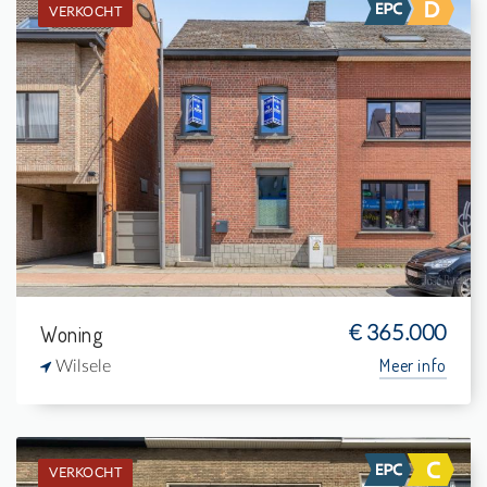
VERKOCHT
Verkocht: Eengezinswoning
2
570 m²
1
151 m²
Woning
€ 365.000
Meer info
Wilsele
VERKOCHT