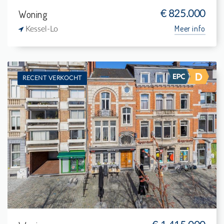
Woning
€ 825.000
Meer info
Kessel-Lo
RECENT VERKOCHT
Te koop: Herenhuis
3
165 m²
2
360 m²