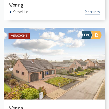
Woning
Meer info
Kessel-Lo
VERKOCHT
Verkocht: Eengezinswoning
3
684 m²
1
136 m²
Woning