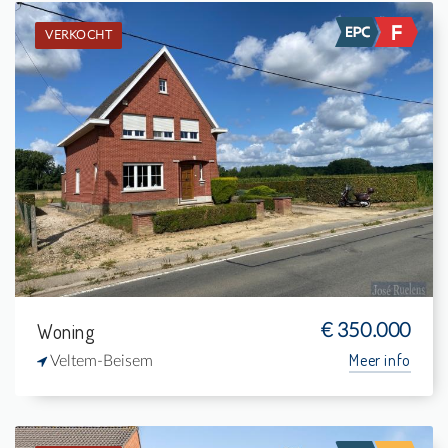
VERKOCHT
Verkocht: Eengezinswoning
3
1.200 m²
1
168 m²
Woning
€ 350.000
Meer info
Veltem-Beisem