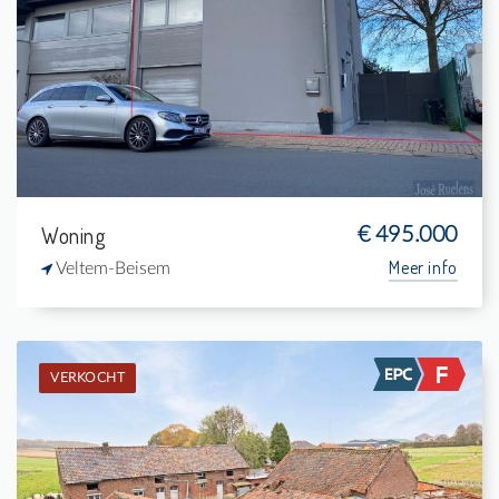
2
232 m²
1
196 m²
Woning
€ 495.000
Meer info
Veltem-Beisem
VERKOCHT
Verkocht: Boerderij