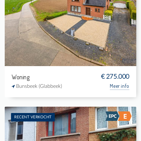
Te koop: Woning
3
2.810 m²
1
177 m²
Woning
€ 275.000
Meer info
Bunsbeek (Glabbeek)
RECENT VERKOCHT