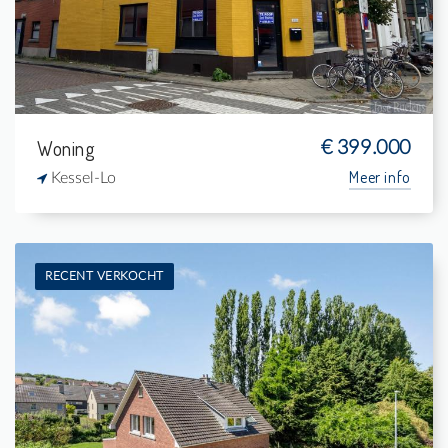
-
161 m²
Woning
€ 399.000
Meer info
Kessel-Lo
RECENT VERKOCHT
Te koop: Woning
4
987 m²
1
140 m²