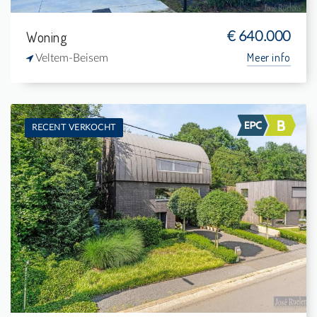
Woning
€ 640.000
Meer info
Veltem-Beisem
RECENT VERKOCHT
Te koop: Woning
3
600 m²
2
-