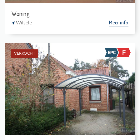
Woning
Meer info
Wilsele
VERKOCHT
Verkocht: Bungalow
1
610 m²
1
80 m²