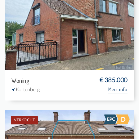
Verkocht: Eengezinswoning
4
480 m²
2
228 m²
Woning
€ 385.000
Meer info
Kortenberg
VERKOCHT