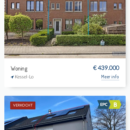
Verkocht: Eengezinswoning
3
295 m²
1
-
Woning
€ 439.000
Meer info
Kessel-Lo
VERKOCHT
Verkocht: Woning