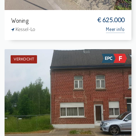
Woning
€ 625.000
Meer info
Kessel-Lo
VERKOCHT
Verkocht: Woning
4
-
1
-