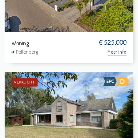
1
-
Woning
€ 525.000
Meer info
Pellenberg
VERKOCHT
Verkocht: Villa-landhuis
4
3.388 m²
1
255 m²