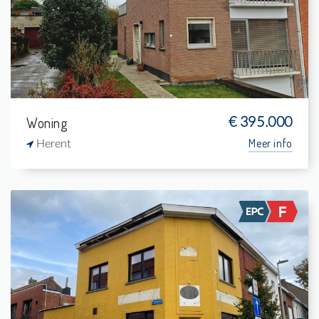
2
374 m²
-
-
Woning
€ 395.000
Meer info
Herent
Te koop:
1
126 m²