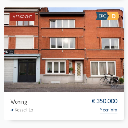
VERKOCHT
Verkocht: Eengezinswoning
-
169 m²
-
169 m²
Woning
€ 350.000
Meer info
Kessel-Lo