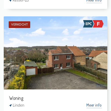
Kessel-Lo
VERKOCHT
Verkocht: Uitzonderlijke woning
2
1.076 m²
-
-
Woning
Meer info
Linden