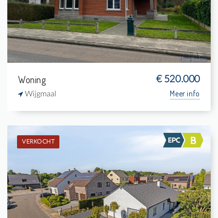
-
171 m²
Woning
€ 520.000
Meer info
Wijgmaal
VERKOCHT
Verkocht: Woning
2
576 m²