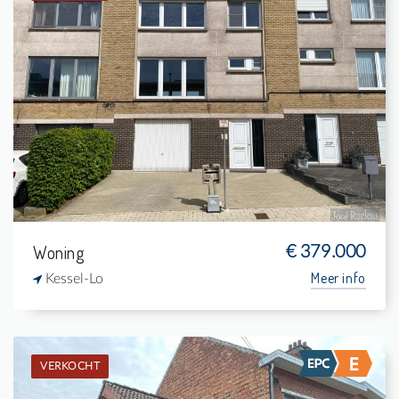
Verkocht: Bel-étage
3
-
-
155 m²
Woning
€ 379.000
Meer info
Kessel-Lo
VERKOCHT