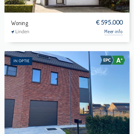
Woning
€ 595.000
Meer info
Linden
IN OPTIE
Te koop: Eengezinswoning
6
-
3
24.930 m²