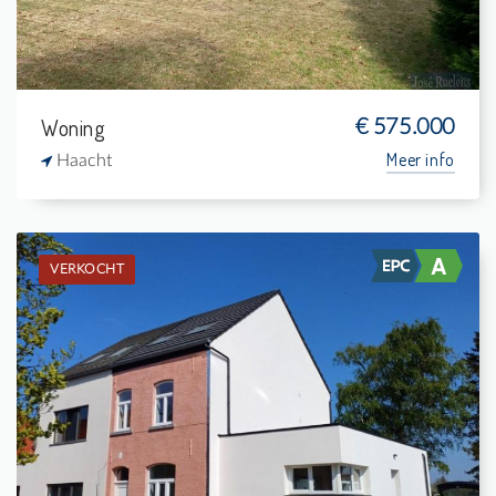
Woning
€ 575.000
Meer info
Haacht
VERKOCHT
Verkocht: Woning
3
519 m²
1
150 m²