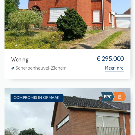
3
560 m²
1
-
Woning
€ 295.000
Meer info
Scherpenheuvel-Zichem
COMPROMIS IN OPMAAK
Te koop: Eengezinswoning