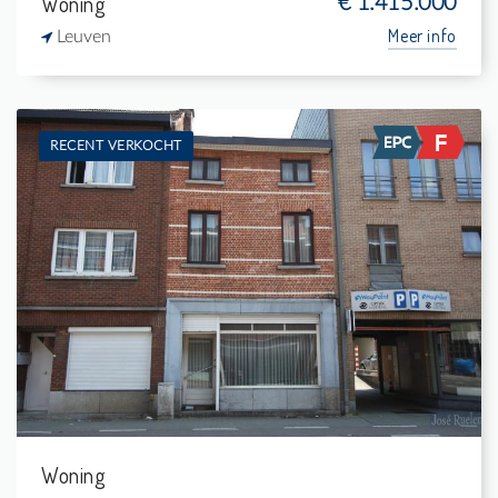
Woning
€ 1.415.000
Meer info
Leuven
RECENT VERKOCHT
Te koop: Woning
3
65 m²
1
-
Woning