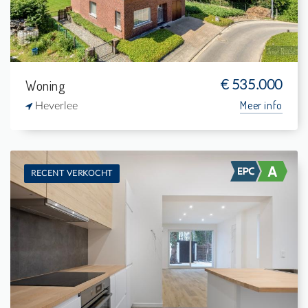
Woning
€ 535.000
Meer info
Heverlee
RECENT VERKOCHT
Te koop: Burgerwoning
4
400 m²
1
-