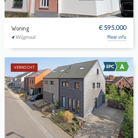
Woning
€ 595.000
Meer info
Wijgmaal
VERKOCHT
Verkocht: Woning
3
313 m²
1
175 m²