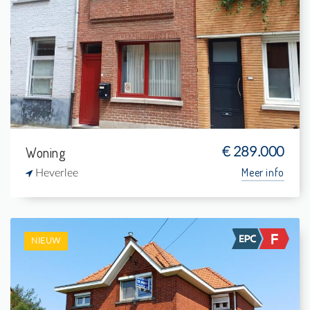
Te koop: Woning
1
130 m²
1
-
Woning
€ 289.000
Meer info
Heverlee
NIEUW
Te koop: Eengezinswoning