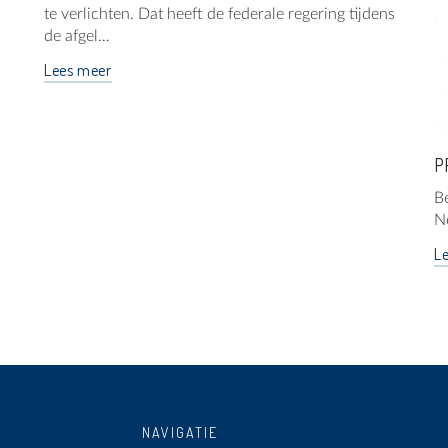
te verlichten. Dat heeft de federale regering tijdens
de afgel…
Lees meer
P
Be
N
L
NAVIGATIE