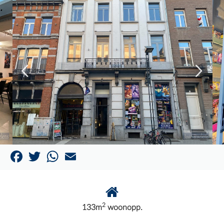
Facebook
Twitter
WhatsApp
Email
2
133m
woonopp.