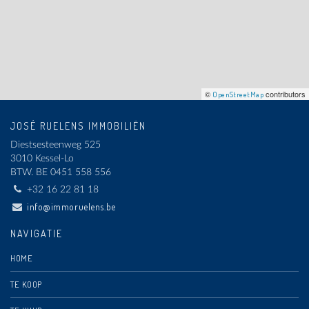
©
contributors
OpenStreetMap
JOSÉ RUELENS IMMOBILIËN
Diestsesteenweg 525
3010 Kessel-Lo
BTW.
BE 0451 558 556
+32 16 22 81 18
info@immoruelens.be
NAVIGATIE
HOME
TE KOOP