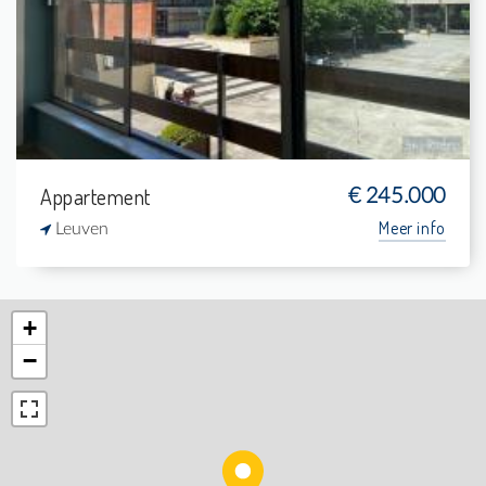
1
-
1
47 m²
Appartement
€ 245.000
Meer info
Leuven
+
−