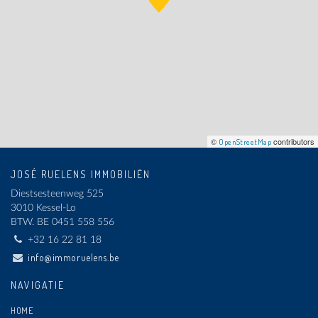
©
contributors
OpenStreetMap
JOSÉ RUELENS IMMOBILIËN
Diestsesteenweg 525
3010 Kessel-Lo
BTW.
BE 0451 558 556
+32 16 22 81 18
info@immoruelens.be
NAVIGATIE
HOME