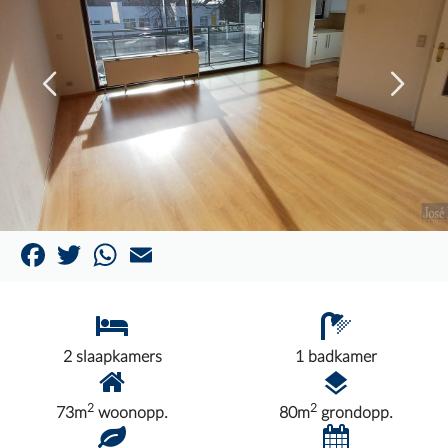
Facebook
Twitter
WhatsApp
Email
2 slaapkamers
1 badkamer
2
2
73m
woonopp.
80m
grondopp.