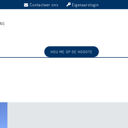
Contacteer ons
Eigenaarslogin
ING
HOU ME OP DE HOOGTE
Ref: VK24/14C