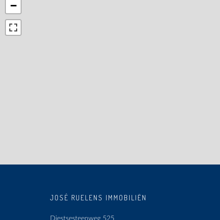
−
JOSÉ RUELENS IMMOBILIËN
Diestsesteenweg 525