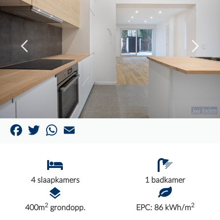
Facebook
Twitter
WhatsApp
Email
4 slaapkamers
1 badkamer
2
2
400m
grondopp.
EPC: 86 kWh/m