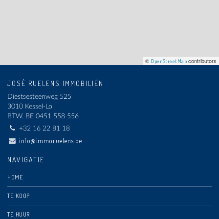
©
contributors
OpenStreetMap
JOSÉ RUELENS IMMOBILIËN
Diestsesteenweg 525
3010 Kessel-Lo
BTW.
BE 0451 558 556
+32 16 22 81 18
info@immoruelens.be
NAVIGATIE
HOME
TE KOOP
TE HUUR