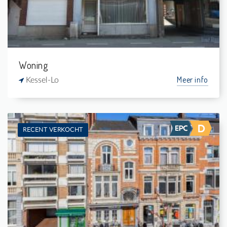
Woning
Meer info
Kessel-Lo
RECENT VERKOCHT
Te koop: Herenhuis
3
165 m²
2
360 m²