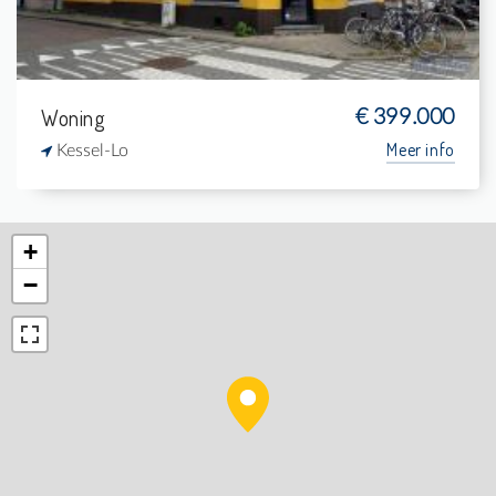
Woning
€ 399.000
Meer info
Kessel-Lo
+
−