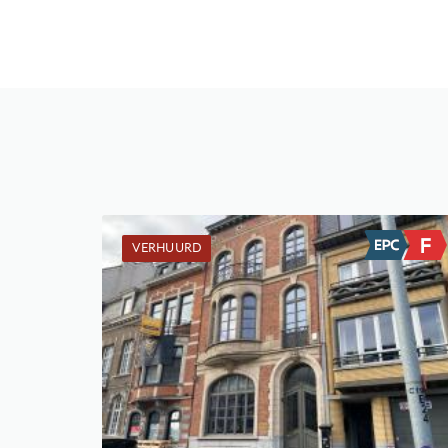
VERHUURD
Verhuurd: Studio
-
-
1
32 m²