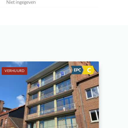
Niet ingegeven
VERHUURD
Verhuurd: Appartement
3
-
2
157 m²