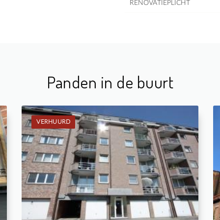
RENOVATIEPLICHT
Panden in de buurt
VERHUURD
Verhuurd: Appartement
2
-
1
-