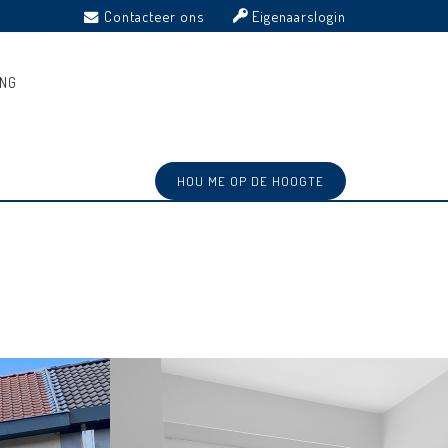
Contacteer ons
Eigenaarslogin
ING
HOU ME OP DE HOOGTE
Ref: 4097372