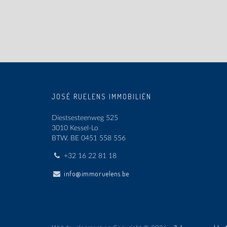
JOSÉ RUELENS IMMOBILIËN
Diestsesteenweg 525
3010 Kessel-Lo
BTW.
BE 0451 558 556
+32 16 22 81 18
info@immoruelens.be