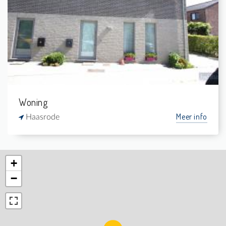
3
-
1
160 m²
Woning
Meer info
Haasrode
+
−