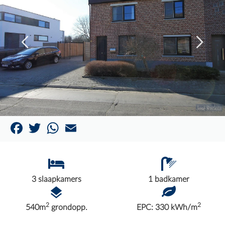
Facebook
Twitter
WhatsApp
Email
3 slaapkamers
1 badkamer
2
2
540m
grondopp.
EPC: 330 kWh/m