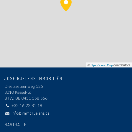
©
contributors
OpenStreetMap
JOSÉ RUELENS IMMOBILIËN
Diestsesteenweg 525
3010 Kessel-Lo
BTW.
BE 0451 558 556
+32 16 22 81 18
info@immoruelens.be
NAVIGATIE