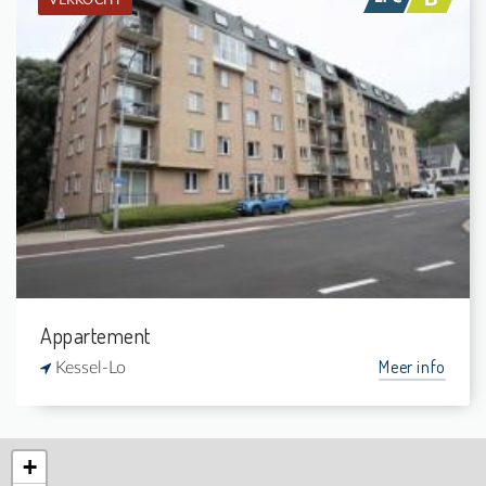
VERKOCHT
Verkocht: Duplex
2
-
1
80 m²
Appartement
Meer info
Kessel-Lo
+