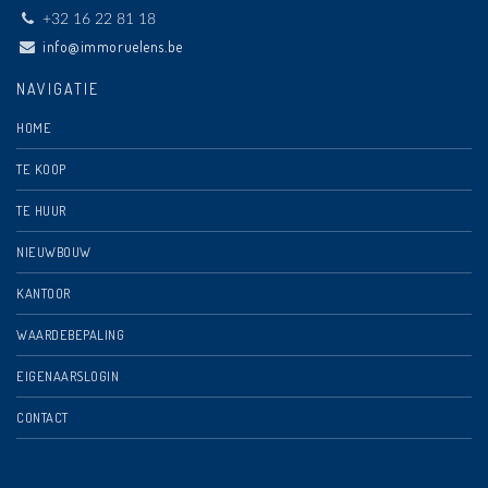
+32 16 22 81 18
info@immoruelens.be
NAVIGATIE
HOME
TE KOOP
TE HUUR
NIEUWBOUW
KANTOOR
WAARDEBEPALING
EIGENAARSLOGIN
CONTACT