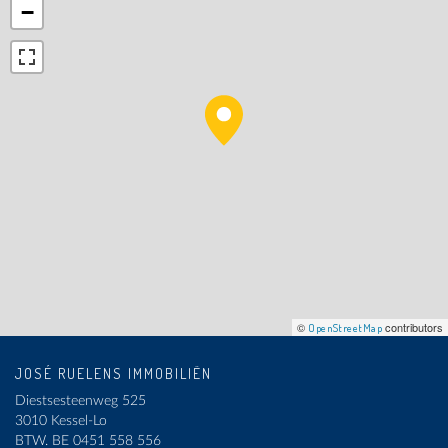
−
©
contributors
OpenStreetMap
JOSÉ RUELENS IMMOBILIËN
Diestsesteenweg 525
3010 Kessel-Lo
BTW.
BE 0451 558 556