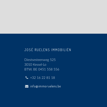
JOSÉ RUELENS IMMOBILIËN
Diestsesteenweg 525
3010 Kessel-Lo
BTW.
BE 0451 558 556
+32 16 22 81 18
info@immoruelens.be