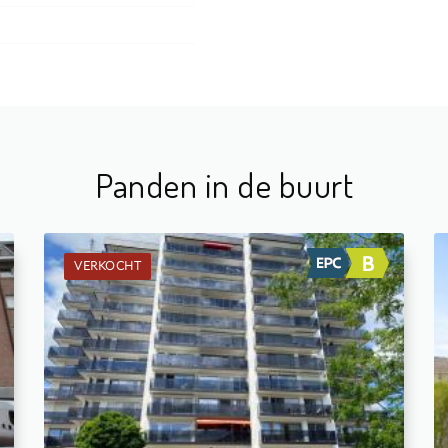
Panden in de buurt
VERKOCHT
Verkocht: Appartement
1
4 m²
1
61 m²