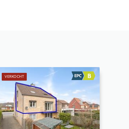
VERKOCHT
Verkocht: Duplex
2
5 m²
1
112 m²