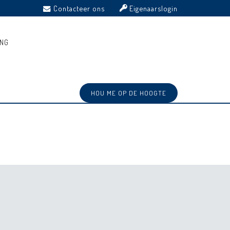
Contacteer ons
Eigenaarslogin
ING
HOU ME OP DE HOOGTE
Ref: 3249685