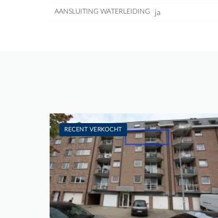
AANSLUITING WATERLEIDING
ja
RECENT VERKOCHT
Verkocht: Appartement
2
-
1
75 m²