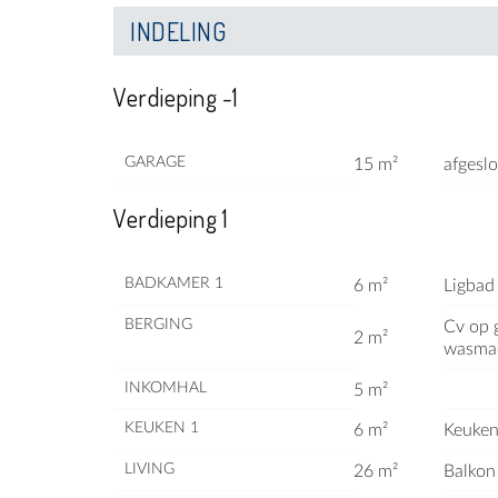
INDELING
Verdieping -1
GARAGE
15 m²
afgesl
Verdieping 1
BADKAMER 1
6 m²
Ligbad
BERGING
Cv op g
2 m²
wasma
INKOMHAL
5 m²
KEUKEN 1
6 m²
Keuken 
LIVING
26 m²
Balkon