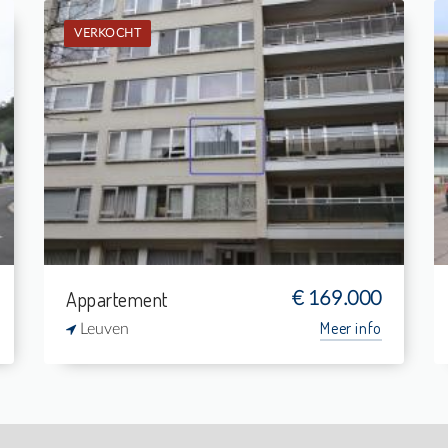
VERKOCHT
Verkocht: Studio
-
-
1
24 m²
Appartement
€ 169.000
Meer info
Leuven