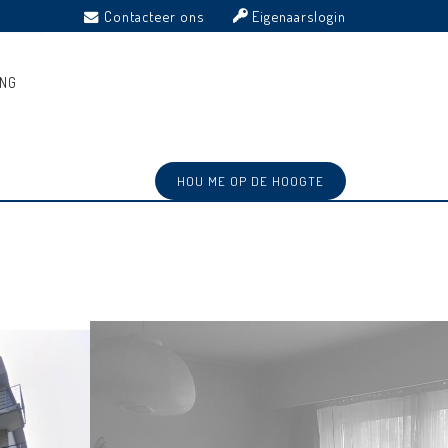
Contacteer ons
Eigenaarslogin
ING
HOU ME OP DE HOOGTE
Ref: 3504324