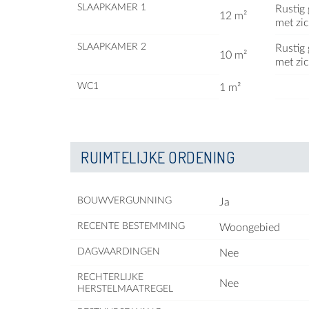
SLAAPKAMER 1
Rustig
12 m²
met zic
SLAAPKAMER 2
Rustig
10 m²
met zic
WC1
1 m²
RUIMTELIJKE ORDENING
BOUWVERGUNNING
Ja
RECENTE BESTEMMING
Woongebied
DAGVAARDINGEN
Nee
RECHTERLIJKE
Nee
HERSTELMAATREGEL