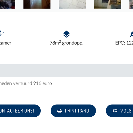
2
kamer
78m
grondopp.
EPC: 12
 heden verhuurd 916 euro
ONTACTEER ONS!
PRINT PAND
VOLG