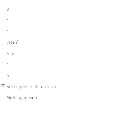
2
1
1
78 m²
6 m
1
5
ST
Verkregen, niet conform
Niet ingegeven