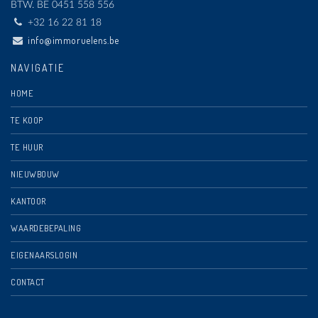
BTW.
BE 0451 558 556
+32 16 22 81 18
info@immoruelens.be
NAVIGATIE
HOME
TE KOOP
TE HUUR
NIEUWBOUW
KANTOOR
WAARDEBEPALING
EIGENAARSLOGIN
CONTACT