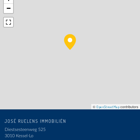
−
©
contributors
OpenStreetMap
JOSÉ RUELENS IMMOBILIËN
Diestsesteenweg 525
3010 Kessel-Lo