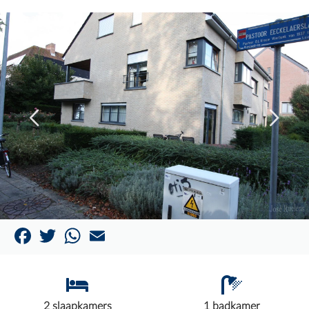
Facebook
Twitter
WhatsApp
Email
2 slaapkamers
1 badkamer