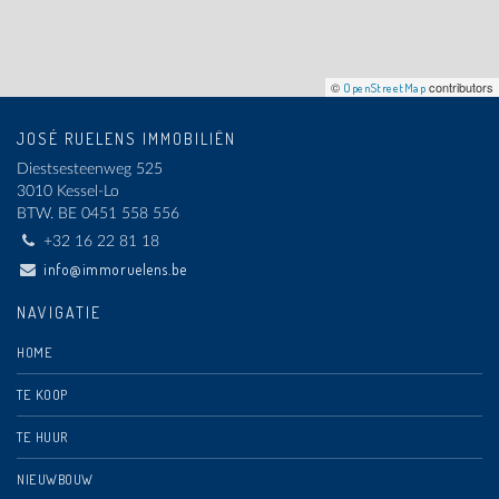
©
contributors
OpenStreetMap
JOSÉ RUELENS IMMOBILIËN
Diestsesteenweg 525
3010 Kessel-Lo
BTW.
BE 0451 558 556
+32 16 22 81 18
info@immoruelens.be
NAVIGATIE
HOME
TE KOOP
TE HUUR
NIEUWBOUW