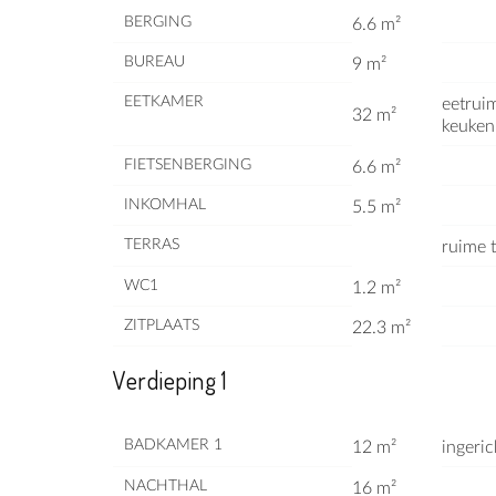
BERGING
6.6 m²
BUREAU
9 m²
EETKAMER
eetrui
32 m²
keuken
FIETSENBERGING
6.6 m²
INKOMHAL
5.5 m²
TERRAS
ruime t
WC1
1.2 m²
ZITPLAATS
22.3 m²
Verdieping 1
BADKAMER 1
12 m²
ingeri
NACHTHAL
16 m²