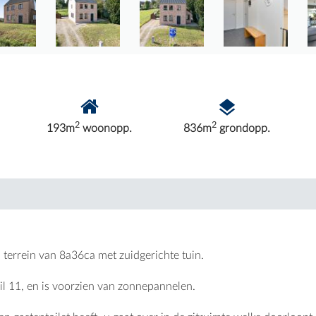
2
2
193m
woonopp.
836m
grondopp.
 terrein van 8a36ca met zuidgerichte tuin.
il 11, en is voorzien van zonnepannelen.