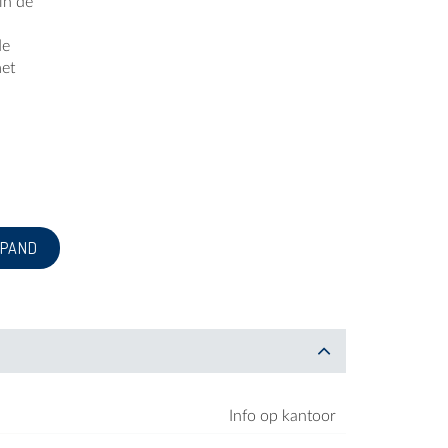
in de
de
met
 PAND
Info op kantoor