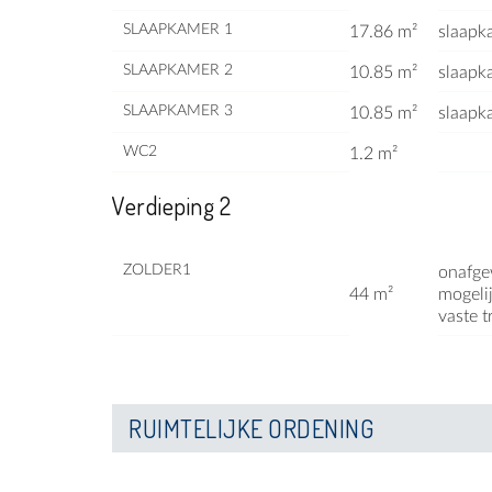
SLAAPKAMER 1
17.86 m²
slaapk
SLAAPKAMER 2
10.85 m²
slaapk
SLAAPKAMER 3
10.85 m²
slaapk
WC2
1.2 m²
Verdieping 2
ZOLDER1
onafge
44 m²
mogeli
vaste t
RUIMTELIJKE ORDENING