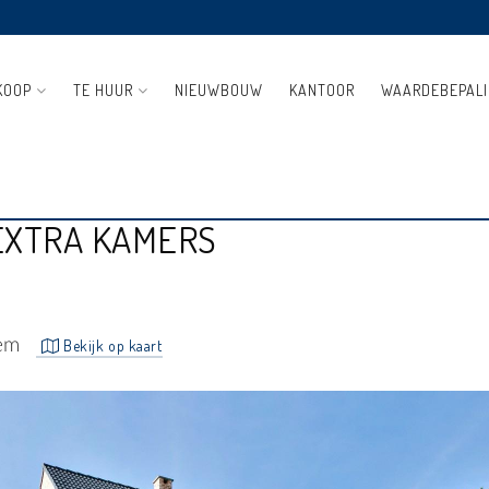
KOOP
TE HUUR
NIEUWBOUW
KANTOOR
WAARDEBEPAL
 3 SLAAPKAMER EN
EXTRA KAMERS
em
Bekijk op kaart