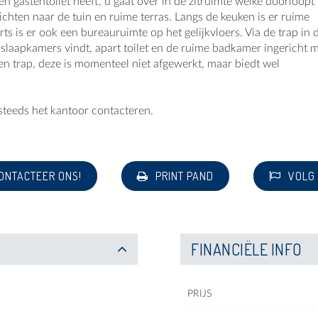
 gastentoilet heeft, u gaat over in de zitruimte welke doorloopt 
hten naar de tuin en ruime terras. Langs de keuken is er ruime
ts is er ook een bureauruimte op het gelijkvloers. Via de trap in 
slaapkamers vindt, apart toilet en de ruime badkamer ingericht 
 en trap, deze is momenteel niet afgewerkt, maar biedt wel
 steeds het kantoor contacteren.
ONTACTEER ONS!
PRINT PAND
VOLG
FINANCIËLE INFO
PRIJS