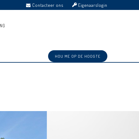
Contacteer ons
Eigenaarslogin
ING
HOU ME OP DE HOOGTE
Ref: 3084229