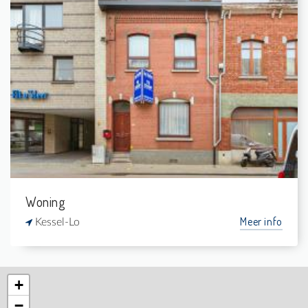
Verkocht: Woning
3
310 m²
1
166 m²
Woning
Meer info
Kessel-Lo
+
−