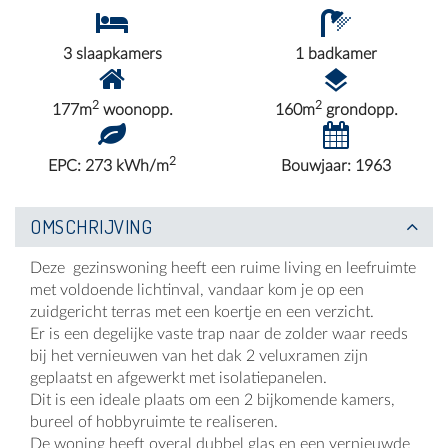
3 slaapkamers
1 badkamer
2
2
177m
woonopp.
160m
grondopp.
2
EPC: 273 kWh/m
Bouwjaar: 1963
OMSCHRIJVING
Deze gezinswoning heeft een ruime living en leefruimte
met voldoende lichtinval, vandaar kom je op een
zuidgericht terras met een koertje en een verzicht.
Er is een degelijke vaste trap naar de zolder waar reeds
bij het vernieuwen van het dak 2 veluxramen zijn
geplaatst en afgewerkt met isolatiepanelen.
Dit is een ideale plaats om een 2 bijkomende kamers,
bureel of hobbyruimte te realiseren.
De woning heeft overal dubbel glas en een vernieuwde