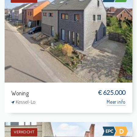
Verkocht: Woning
3
313 m²
1
175 m²
Woning
€ 625.000
Meer info
Kessel-Lo
VERKOCHT