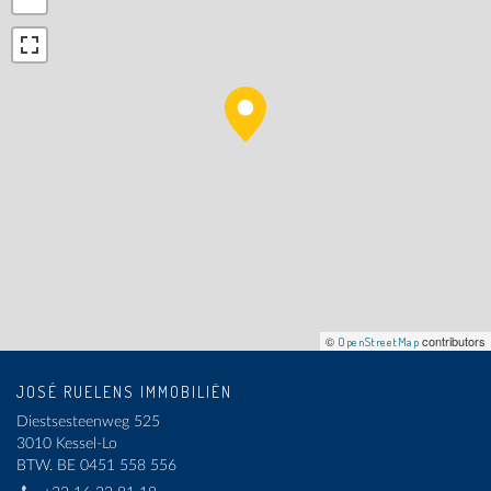
©
contributors
OpenStreetMap
JOSÉ RUELENS IMMOBILIËN
Diestsesteenweg 525
3010 Kessel-Lo
BTW.
BE 0451 558 556