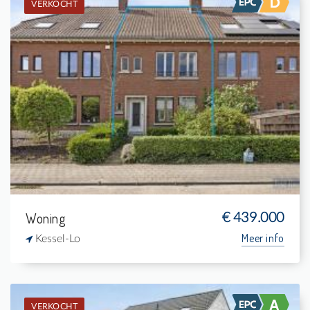
VERKOCHT
Verkocht: Eengezinswoning
3
295 m²
1
-
Woning
€ 439.000
Meer info
Kessel-Lo
VERKOCHT