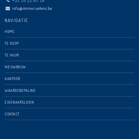
+32 16 22 81 18
info@immoruelens.be
NAVIGATIE
HOME
TE KOOP
TE HUUR
NIEUWBOUW
KANTOOR
WAARDEBEPALING
EIGENAARSLOGIN
CONTACT