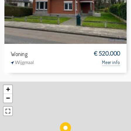
4
942 m²
-
171 m²
Woning
€ 520.000
Meer info
Wijgmaal
+
−