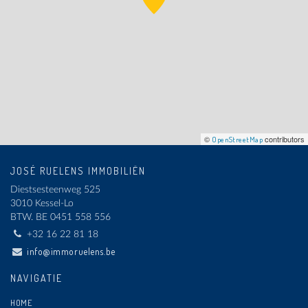
©
contributors
OpenStreetMap
JOSÉ RUELENS IMMOBILIËN
Diestsesteenweg 525
3010 Kessel-Lo
BTW.
BE 0451 558 556
+32 16 22 81 18
info@immoruelens.be
NAVIGATIE
HOME