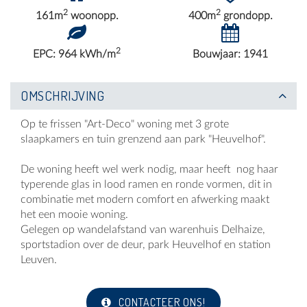
2
2
161m
woonopp.
400m
grondopp.
2
EPC: 964 kWh/m
Bouwjaar: 1941
OMSCHRIJVING
Op te frissen "Art-Deco" woning met 3 grote
slaapkamers en tuin grenzend aan park "Heuvelhof".
De woning heeft wel werk nodig, maar heeft nog haar
typerende glas in lood ramen en ronde vormen, dit in
combinatie met modern comfort en afwerking maakt
het een mooie woning.
Gelegen op wandelafstand van warenhuis Delhaize,
sportstadion over de deur, park Heuvelhof en station
Leuven.
CONTACTEER ONS!