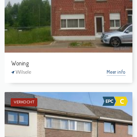
4
-
1
-
Woning
Meer info
Wilsele
VERKOCHT
Verkocht: Burgerwoning