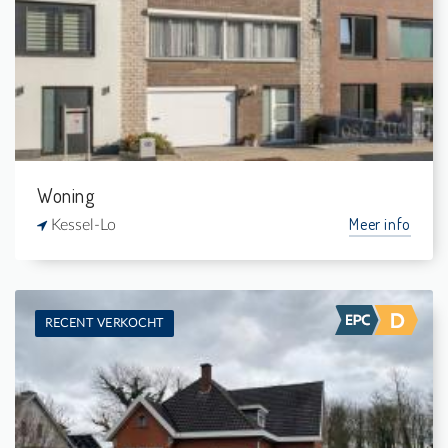
3
-
1
229 m²
Woning
Meer info
Kessel-Lo
RECENT VERKOCHT
Verkocht: Woning