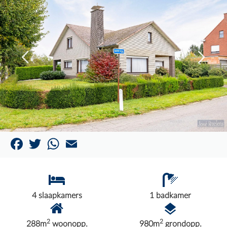
Facebook
Twitter
WhatsApp
Email
4 slaapkamers
1 badkamer
2
2
288m
woonopp.
980m
grondopp.