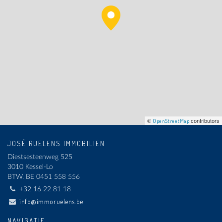
©
contributors
OpenStreetMap
JOSÉ RUELENS IMMOBILIËN
Diestsesteenweg 525
3010 Kessel-Lo
BTW.
BE 0451 558 556
+32 16 22 81 18
info@immoruelens.be
NAVIGATIE