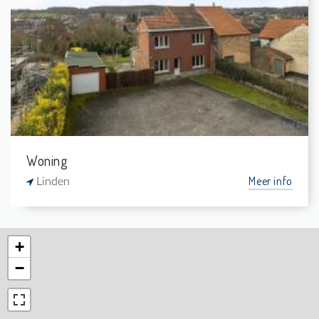
2
1.076 m²
-
-
Woning
Meer info
Linden
+
−