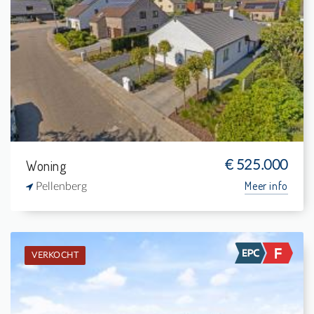
Verkocht: Woning
2
576 m²
1
-
Woning
€ 525.000
Meer info
Pellenberg
VERKOCHT
Verkocht: Uitzonderlijke woning