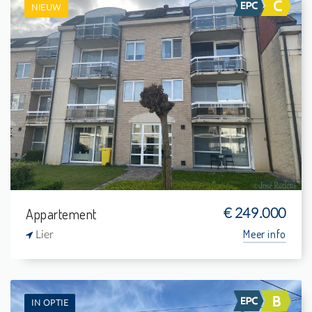
NIEUW
Te koop: Appartement
2
3 m²
1
88 m²
Appartement
€ 249.000
Meer info
Lier
IN OPTIE