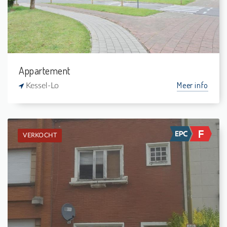
1
109 m²
Appartement
Meer info
Kessel-Lo
VERKOCHT
Verkocht: Appartementsgebouw
-
-
-
-