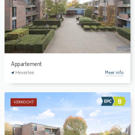
1
4 m²
1
55 m²
Appartement
Meer info
Heverlee
VERKOCHT
Verkocht: Assistentie-appartement