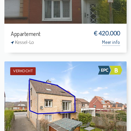
Appartement
€ 420.000
Meer info
Kessel-Lo
VERKOCHT
Verkocht: Duplex
2
5 m²
1
112 m²