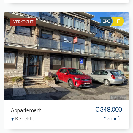
VERKOCHT
Verkocht: Gelijkvloers app.
2
-
1
85 m²
Appartement
€ 348.000
Meer info
Kessel-Lo