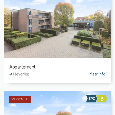
Verkocht: Assistentie-appartement
1
4 m²
1
54 m²
Appartement
Meer info
Heverlee
VERKOCHT