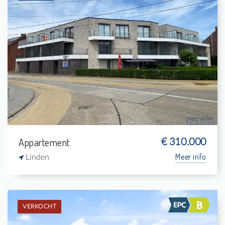
Te koop: Gelijkvloers app.
1
13 m²
1
73 m²
Appartement
€ 310.000
Meer info
Linden
VERKOCHT