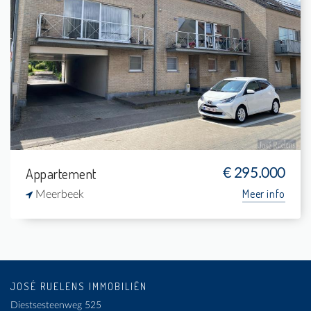
Verkocht: Appartement
2
-
1
-
Appartement
€ 295.000
Meer info
Meerbeek
JOSÉ RUELENS IMMOBILIËN
Diestsesteenweg 525