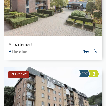
1
4 m²
1
54 m²
Appartement
Meer info
Heverlee
VERKOCHT
Verkocht: Duplex
2
-