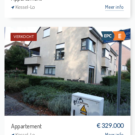
Meer info
Kessel-Lo
VERKOCHT
Verkocht: Appartement
2
5 m²
1
82 m²
Appartement
€ 329.000
Meer info