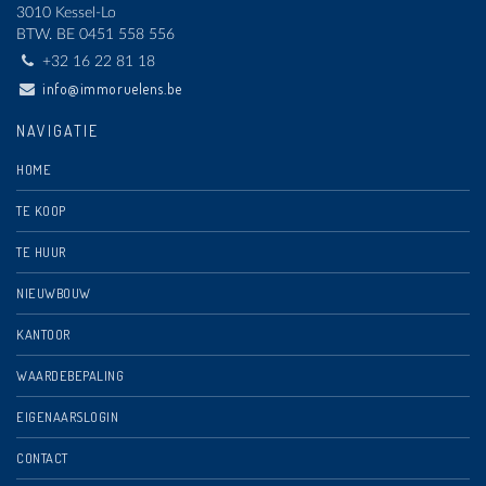
3010 Kessel-Lo
BTW.
BE 0451 558 556
+32 16 22 81 18
info@immoruelens.be
NAVIGATIE
HOME
TE KOOP
TE HUUR
NIEUWBOUW
KANTOOR
WAARDEBEPALING
EIGENAARSLOGIN
CONTACT