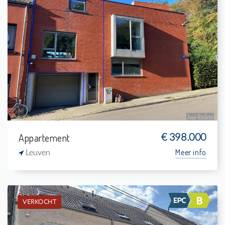
Verkocht: Duplex
2
5 m²
1
105 m²
Appartement
€ 398.000
Meer info
Leuven
VERKOCHT