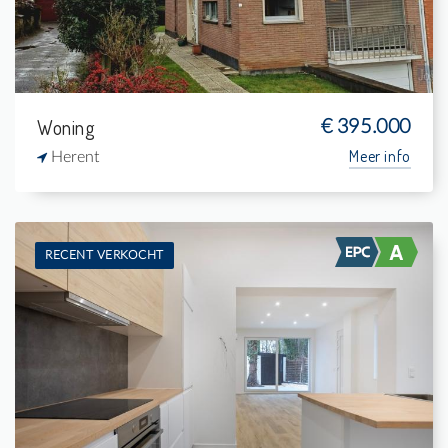
Woning
€ 395.000
Meer info
Herent
RECENT VERKOCHT
Te koop: Burgerwoning
4
400 m²
1
-