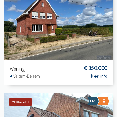
Verkocht: Eengezinswoning
3
1.200 m²
1
168 m²
Woning
€ 350.000
Meer info
Veltem-Beisem
VERKOCHT