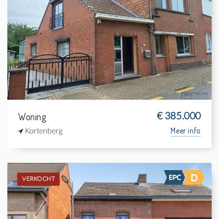
Verkocht: Eengezinswoning
4
480 m²
2
228 m²
Woning
€ 385.000
Meer info
Kortenberg
VERKOCHT
Verkocht: Eengezinswoning