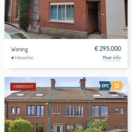
2
150 m²
1
-
Woning
€ 295.000
Meer info
Heverlee
VERKOCHT
Verkocht: Eengezinswoning
3
295 m²