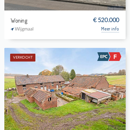
Woning
€ 520.000
Meer info
Wijgmaal
VERKOCHT
Verkocht: Boerderij
-
433 m²
-
106 m²