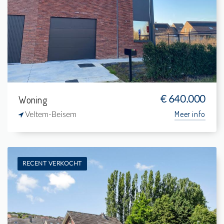
6
-
3
24.930 m²
Woning
€ 640.000
Meer info
Veltem-Beisem
RECENT VERKOCHT
Te koop: Woning