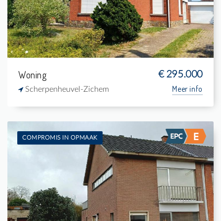
1
-
Woning
€ 295.000
Meer info
Scherpenheuvel-Zichem
COMPROMIS IN OPMAAK
Te koop: Eengezinswoning
2
374 m²
-
-