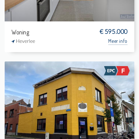
Woning
€ 595.000
Meer info
Heverlee
Te koop:
1
126 m²
-
161 m²