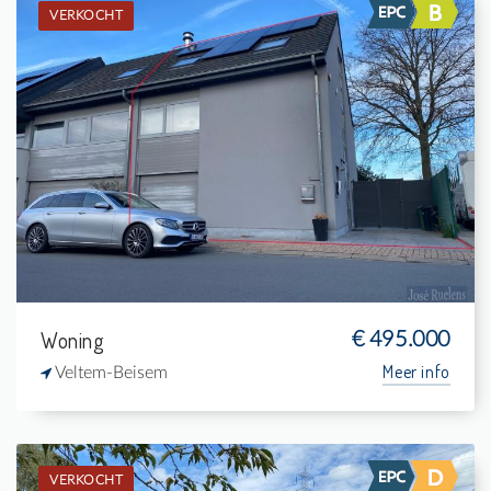
VERKOCHT
Verkocht: Woning
2
232 m²
1
196 m²
Woning
€ 495.000
Meer info
Veltem-Beisem
VERKOCHT