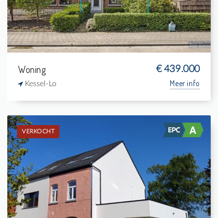
1
-
Woning
€ 439.000
Meer info
Kessel-Lo
VERKOCHT
Verkocht: Woning
3
519 m²
1
150 m²