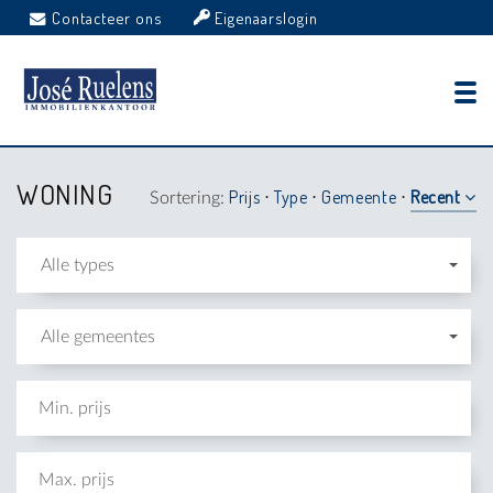
Contacteer ons
Eigenaarslogin
WONING
Prijs
Type
Gemeente
Recent
Sortering:
⋅
⋅
⋅
Alle types
Alle gemeentes