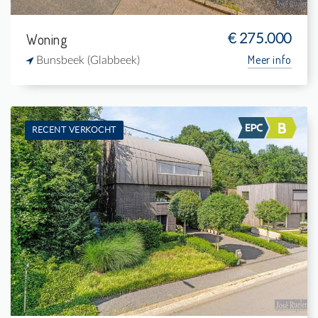
Woning
€ 275.000
Meer info
Bunsbeek (Glabbeek)
RECENT VERKOCHT
Te koop: Woning
3
600 m²
2
-