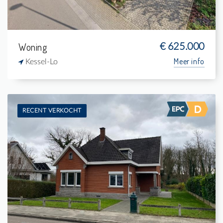
Woning
€ 625.000
Meer info
Kessel-Lo
RECENT VERKOCHT
Verkocht: Woning
4
942 m²
-
171 m²