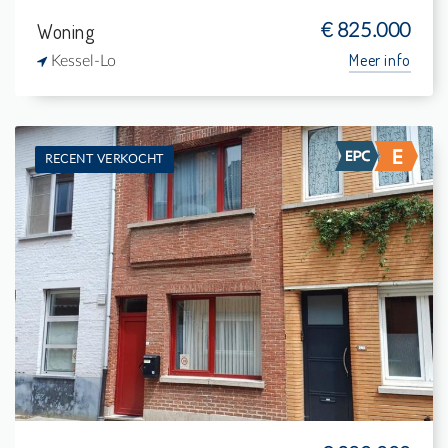
Woning
€ 825.000
Meer info
Kessel-Lo
RECENT VERKOCHT
Te koop: Woning
1
130 m²
1
-