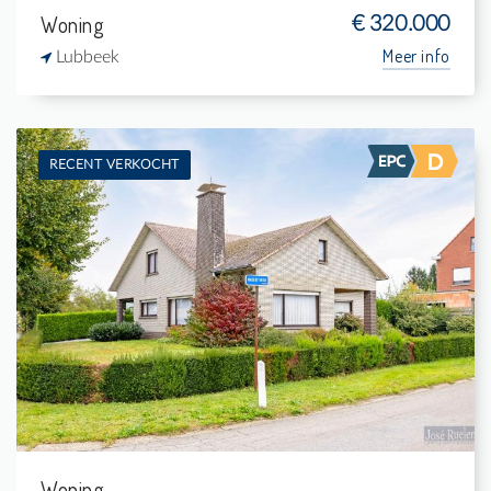
Woning
€ 320.000
Meer info
Lubbeek
RECENT VERKOCHT
Verkocht: Villa
4
980 m²
1
288 m²
Woning