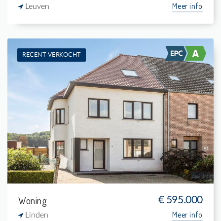
Meer info
Leuven
RECENT VERKOCHT
Te koop: Woning
4
575 m²
1
185 m²
Woning
€ 595.000
Meer info
Linden