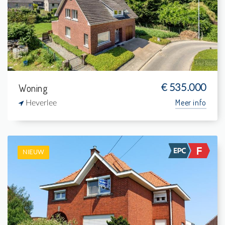
4
987 m²
1
140 m²
Woning
€ 535.000
Meer info
Heverlee
NIEUW
Te koop: Eengezinswoning
3
560 m²