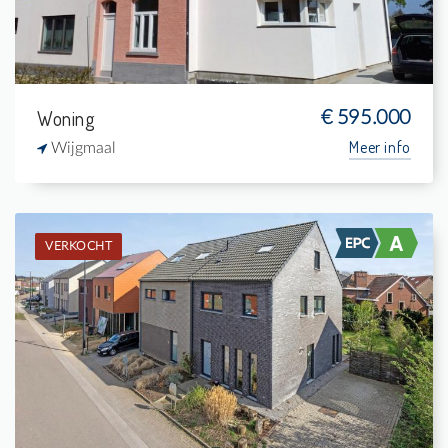
Woning
€ 595.000
Meer info
Wijgmaal
VERKOCHT
Verkocht: Woning
3
313 m²
1
175 m²