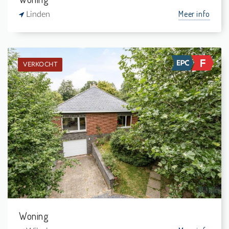
Meer info
Linden
VERKOCHT
Verkocht: Eengezinswoning
4
720 m²
1
154 m²
Woning