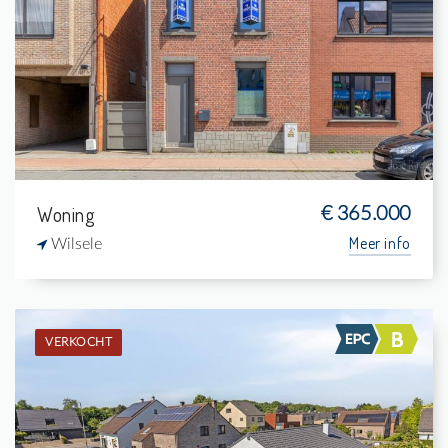
2
570 m²
1
151 m²
Woning
€ 365.000
Meer info
Wilsele
VERKOCHT
Verkocht: Woning