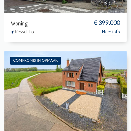
Woning
€ 399.000
Meer info
Kessel-Lo
COMPROMIS IN OPMAAK
Te koop: Woning
3
2.810 m²
1
177 m²