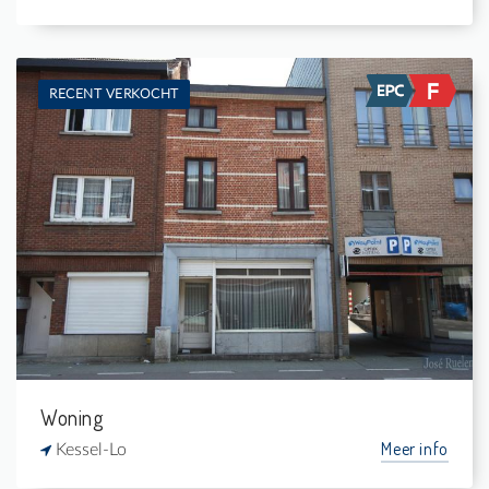
RECENT VERKOCHT
Te koop: Woning
3
65 m²
1
-
Woning
Meer info
Kessel-Lo